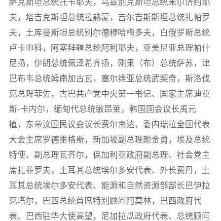
萨克斯坦总统托卡耶夫，乌兹别克斯坦总统米尔济约耶
夫，塔吉克斯坦总统拉赫蒙，吉尔吉斯斯坦总统扎帕罗
夫，土库曼斯坦总统别尔德穆哈梅多夫，白俄罗斯总统
卢卡申科，阿塞拜疆总统阿利耶夫，亚美尼亚总理帕什
尼扬，伊朗总统佩泽希齐扬，刚果（布）总统萨苏，津
巴布韦总统姆南加古瓦，塞尔维亚总统武契奇，斯洛伐
克总理菲佐，古巴共产党中央第一书记、国家主席迪亚
斯-卡内尔，缅甸代总统敏昂莱，韩国国会议长禹元
植，东帝汶国民议会议长费尔南达，委内瑞拉全国代表
大会主席罗德里格斯，新加坡副总理颜金勇，埃及总统
特使、副总理瓦齐尔，保加利亚政府副总理、社会党主
席扎菲罗夫，土耳其总统埃尔多安代表、外长费丹，土
耳其总统埃尔多安代表、能源和自然资源部部长巴伊拉
克塔尔，巴西总统首席特别顾问阿莫林，巴西政府代
表、巴西驻华大使高望，尼加拉瓜政府代表、总统顾问