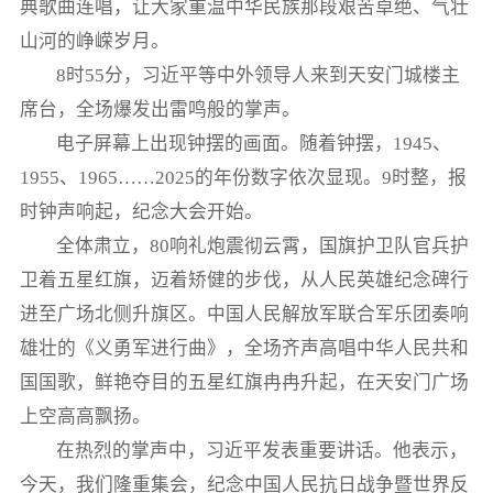
典歌曲连唱，让大家重温中华民族那段艰苦卓绝、气壮
山河的峥嵘岁月。
8时55分，习近平等中外领导人来到天安门城楼主
席台，全场爆发出雷鸣般的掌声。
电子屏幕上出现钟摆的画面。随着钟摆，1945、
1955、1965……2025的年份数字依次显现。9时整，报
时钟声响起，纪念大会开始。
全体肃立，80响礼炮震彻云霄，国旗护卫队官兵护
卫着五星红旗，迈着矫健的步伐，从人民英雄纪念碑行
进至广场北侧升旗区。中国人民解放军联合军乐团奏响
雄壮的《义勇军进行曲》，全场齐声高唱中华人民共和
国国歌，鲜艳夺目的五星红旗冉冉升起，在天安门广场
上空高高飘扬。
在热烈的掌声中，习近平发表重要讲话。他表示，
今天，我们隆重集会，纪念中国人民抗日战争暨世界反