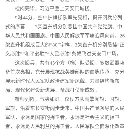
检阅完毕，习近平登上天安门城楼。
9时44分，空中护旗梯队率先亮相，揭开阅兵分列
式的序幕——3架直升机分别悬挂中国共产党党旗、中
华人民共和国国旗、中国人民解放军军旗迎风向前，26
架直升机组成巨大的“80”字样，3架直升机分别悬挂“正
义必胜”“和平必胜”“人民必胜”条幅飞过天安门广场。
这次阅兵，共有45个方（梯）队受阅，多数武器装
备首次亮相，充分展现抗战英雄部队的血脉传承，充分
展示新时代人民军队政治建军新风貌、力量结构新布
局、现代化建设新进展、备战打仗新成效。
雄师列阵，气势如虹。仪仗方队高擎党旗、国旗、
军旗，沿着东长安街阔步走来。中国共产党领导的人民
军队，永远是国家的捍卫者，永远是社会主义的捍卫
者，永远是人民利益的捍卫者。人民军队全面深化改革