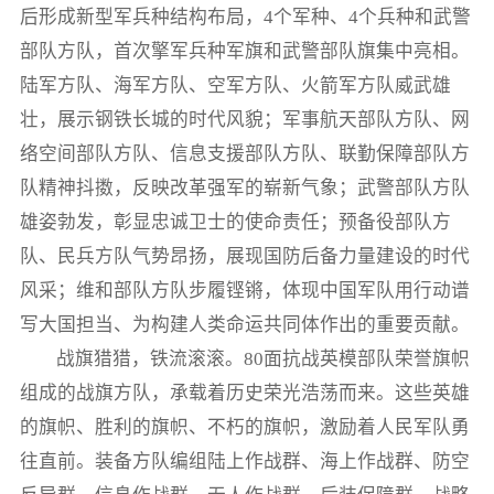
后形成新型军兵种结构布局，4个军种、4个兵种和武警
部队方队，首次擎军兵种军旗和武警部队旗集中亮相。
陆军方队、海军方队、空军方队、火箭军方队威武雄
壮，展示钢铁长城的时代风貌；军事航天部队方队、网
络空间部队方队、信息支援部队方队、联勤保障部队方
队精神抖擞，反映改革强军的崭新气象；武警部队方队
雄姿勃发，彰显忠诚卫士的使命责任；预备役部队方
队、民兵方队气势昂扬，展现国防后备力量建设的时代
风采；维和部队方队步履铿锵，体现中国军队用行动谱
写大国担当、为构建人类命运共同体作出的重要贡献。
战旗猎猎，铁流滚滚。80面抗战英模部队荣誉旗帜
组成的战旗方队，承载着历史荣光浩荡而来。这些英雄
的旗帜、胜利的旗帜、不朽的旗帜，激励着人民军队勇
往直前。装备方队编组陆上作战群、海上作战群、防空