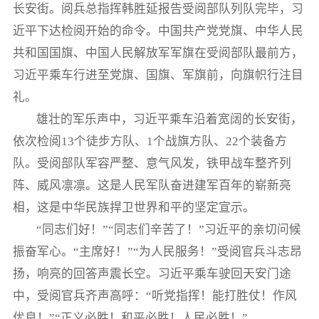
长安街。阅兵总指挥韩胜延报告受阅部队列队完毕，习
近平下达检阅开始的命令。中国共产党党旗、中华人民
共和国国旗、中国人民解放军军旗在受阅部队最前方，
习近平乘车行进至党旗、国旗、军旗前，向旗帜行注目
礼。
雄壮的军乐声中，习近平乘车沿着宽阔的长安街，
依次检阅13个徒步方队、1个战旗方队、22个装备方
队。受阅部队军容严整、意气风发，铁甲战车整齐列
阵、威风凛凛。这是人民军队奋进建军百年的崭新亮
相，这是中华民族捍卫世界和平的坚定宣示。
“同志们好！”“同志们辛苦了！”习近平的亲切问候
振奋军心。“主席好！”“为人民服务！”受阅官兵斗志昂
扬，响亮的回答声震长空。习近平乘车驶回天安门途
中，受阅官兵齐声高呼：“听党指挥！能打胜仗！作风
优良！”“正义必胜！和平必胜！人民必胜！”