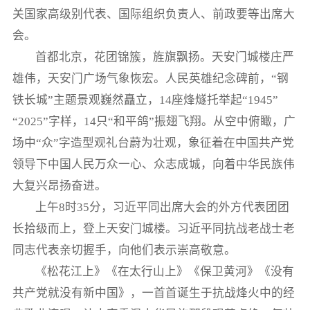
关国家高级别代表、国际组织负责人、前政要等出席大
会。
首都北京，花团锦簇，旌旗飘扬。天安门城楼庄严
雄伟，天安门广场气象恢宏。人民英雄纪念碑前，“钢
铁长城”主题景观巍然矗立，14座烽燧托举起“1945”
“2025”字样，14只“和平鸽”振翅飞翔。从空中俯瞰，广
场中“众”字造型观礼台蔚为壮观，象征着在中国共产党
领导下中国人民万众一心、众志成城，向着中华民族伟
大复兴昂扬奋进。
上午8时35分，习近平同出席大会的外方代表团团
长拾级而上，登上天安门城楼。习近平同抗战老战士老
同志代表亲切握手，向他们表示崇高敬意。
《松花江上》《在太行山上》《保卫黄河》《没有
共产党就没有新中国》，一首首诞生于抗战烽火中的经