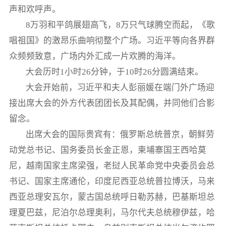
声和欢呼声。
8万羽和平鸽展翅高飞，8万只气球腾空而起，《歌
唱祖国》的激昂乐曲响彻整个广场。习近平等向各界群
众频频致意，广场内外汇成一片欢腾的海洋。
大会历时1小时26分钟，于10时26分圆满结束。
大会开始前，习近平和夫人彭丽媛在端门外广场迎
接出席大会的外方代表团团长及其配偶，并同他们合影
留念。
出席大会的国际贵宾有：俄罗斯总统普京，朝鲜劳
动党总书记、国务委员长金正恩，柬埔寨国王西哈莫
尼，越南国家主席梁强，老挝人民革命党中央委员会总
书记、国家主席通伦，印度尼西亚总统普拉博沃，马来
西亚总理安瓦尔，蒙古国总统呼日勒苏赫，巴基斯坦总
理夏巴兹，尼泊尔总理奥利，马尔代夫总统穆伊兹，哈