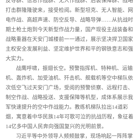
反导群、信息作战群、无人作战群、后装保障群、战略
打击群隆隆驶来，接受检阅。新型坦克、无人智能、网
电作战、高超声速、防空反导、战略导弹……从抗战时
期土枪土炮到今天新型作战力量，国产现役主战装备和
战略重器在天安门城楼前一一通过，展示坚决捍卫国家
主权安全发展利益、坚定维护世界和平的钢铁意志和强
大实力。
战鹰呼啸，振翅长空。预警指挥机、特种机、运输
机、轰炸机、加受油机、歼击机、舰载机等空中梯队依
次低空飞过天安门广场，受阅的预警侦察、远程打击、
制空作战、战略投送、支援保障等机型，成体系展示我
军快速提升的空中作战能力。教练机梯队拉出14道彩
烟，寓意着中华民族14年可歌可泣的抗战历程，象征着
14亿多中国人民奔向强国复兴的光明前景。
习近平等中外领导人频频鼓掌，现场响起一阵阵掌