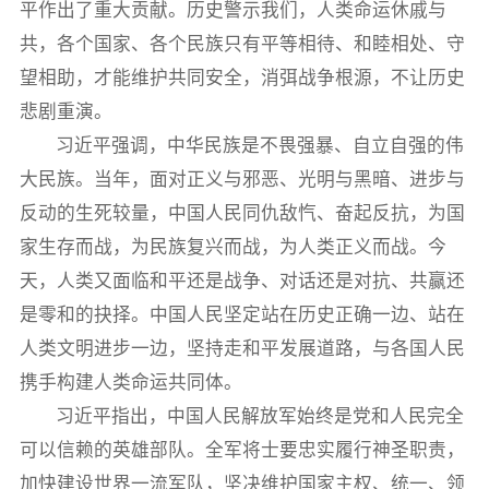
平作出了重大贡献。历史警示我们，人类命运休戚与
共，各个国家、各个民族只有平等相待、和睦相处、守
望相助，才能维护共同安全，消弭战争根源，不让历史
悲剧重演。
习近平强调，中华民族是不畏强暴、自立自强的伟
大民族。当年，面对正义与邪恶、光明与黑暗、进步与
反动的生死较量，中国人民同仇敌忾、奋起反抗，为国
家生存而战，为民族复兴而战，为人类正义而战。今
天，人类又面临和平还是战争、对话还是对抗、共赢还
是零和的抉择。中国人民坚定站在历史正确一边、站在
人类文明进步一边，坚持走和平发展道路，与各国人民
携手构建人类命运共同体。
习近平指出，中国人民解放军始终是党和人民完全
可以信赖的英雄部队。全军将士要忠实履行神圣职责，
加快建设世界一流军队，坚决维护国家主权、统一、领