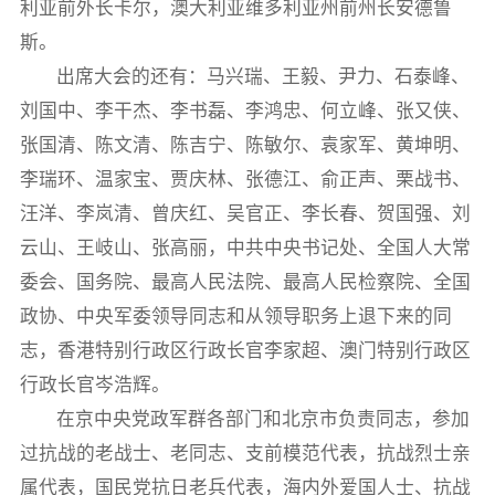
利亚前外长卡尔，澳大利亚维多利亚州前州长安德鲁
斯。
出席大会的还有：马兴瑞、王毅、尹力、石泰峰、
刘国中、李干杰、李书磊、李鸿忠、何立峰、张又侠、
张国清、陈文清、陈吉宁、陈敏尔、袁家军、黄坤明、
李瑞环、温家宝、贾庆林、张德江、俞正声、栗战书、
汪洋、李岚清、曾庆红、吴官正、李长春、贺国强、刘
云山、王岐山、张高丽，中共中央书记处、全国人大常
委会、国务院、最高人民法院、最高人民检察院、全国
政协、中央军委领导同志和从领导职务上退下来的同
志，香港特别行政区行政长官李家超、澳门特别行政区
行政长官岑浩辉。
在京中央党政军群各部门和北京市负责同志，参加
过抗战的老战士、老同志、支前模范代表，抗战烈士亲
属代表，国民党抗日老兵代表，海内外爱国人士、抗战