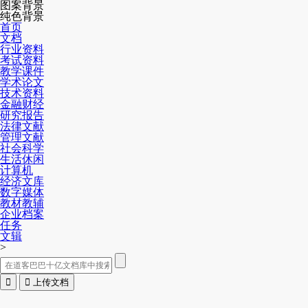
图案背景
纯色背景
首页
文档
行业资料
考试资料
教学课件
学术论文
技术资料
金融财经
研究报告
法律文献
管理文献
社会科学
生活休闲
计算机
经济文库
数字媒体
教材教辅
企业档案
任务
文辑
>


上传文档