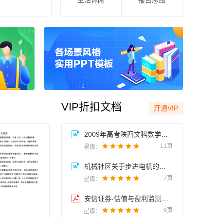
生活休闲
报告总结
VIP折扣文档
开通VIP
2009年高考陕西文科数学卷解析





11页
星级：
机械社区关于步进电机的讨论





7页
星级：
安信证券-估值与盈利监测周报-091227





9页
星级：