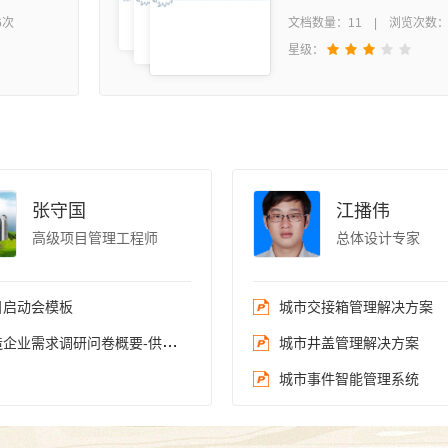
理来说，
和模仿，认识编写C程序
6次
文档数量：11 | 浏览次数：
器件、视
程序的过程，并编写一些
星级：
号发生器
能够快速入门。
张守国
江播伟
高级项目管理工程师
总体设计专家
目启动会模板
城市交接箱管理解决方案
业需求调研问卷概要-供应链（销售、采购、库存）
城市井盖管理解决方案
城市事件智能管理系统