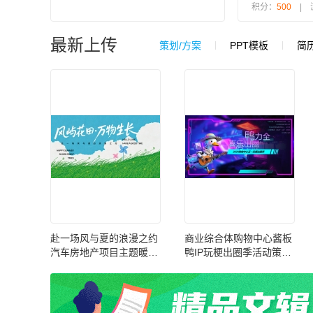
积分：
500
| 
最新上传
策划/方案
PPT模板
简
赴一场风与夏的浪漫之约
商业综合体购物中心酱板
汽车房地产项目主题暖场
鸭IP玩梗出圈季活动策划
蓄客主题活动方案【疗
方案【IP活动】
愈】【夏季活动】