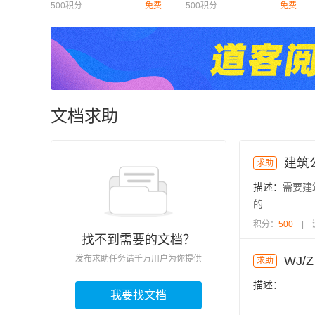
500积分
免费
500积分
免费
文档求助
求助
描述：
需要建
的
积分：
500
| 
找不到需要的文档？
WJ/Z
发布求助任务请千万用户为你提供
求助
描述：
我要找文档