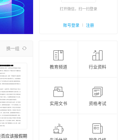
打开微信，扫一扫登录
账号登录

注册
换一组



教育频道
行业资料


实用文书
资格考试


是否应该报假期