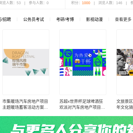
浏览人数：53 | 参与人数：0
积分：
1000
| 浏览人数：146 | 
历/招聘
公务员考试
考研/考博
影视动漫
查看更多
市集暖场汽车房地产项目
苏超x世界杯足球啤酒狂
文旅景区
主题暖场蓄客活动方案
欢派对汽车房地产项目主
年文化骑
【端午节】
题暖场蓄客活动方案【足
外骑行】
球】【夏季活动】