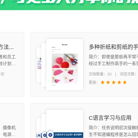
企业目标和绩效管理的方法介绍
者和员工
简介：即使是那些再平常
效计划制
经过手工制作高手的一系
评价、绩
和粘贴处理等，变成了另
2次
文档数量：10 | 浏览次数：
持续循环
东西。开动脑筋和手，就
星级：
赶紧来试试吧。
C语言学习与应用
，摄像机
简介：任务说明初次接触
、电源和
生不知道编程序是怎么回