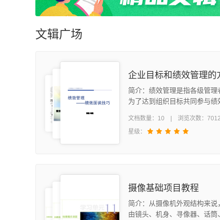
文辑广场
简介：绩效管理是指各级管理
为了达到组织目标共同参与绩
定、绩效辅导沟通、绩效考核
文档数量：10 | 浏览次数：701
效结果应用、绩效目标提升的
星级：
过程。
摄像基础项目教程
简介：从摄像机外观结构来说
由镜头、机身、寻像器、话筒