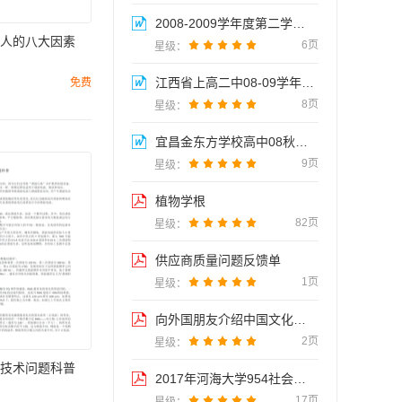
2008-2009学年度第二学期期中考试试卷
人的八大因素





6页
星级：
江西省上高二中08-09学年高二年级历史期中考试试题学科...
免费





8页
星级：
宜昌金东方学校高中08秋期末考试学科网





9页
星级：
植物学根





82页
星级：
供应商质量问题反馈单





1页
星级：
向外国朋友介绍中国文化：饺子





2页
星级：
技术问题科普
2017年河海大学954社会保障综合之《社会保障学》复试仿真模拟三套题





17页