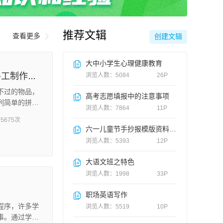
推荐文辑
查看更多

创建文辑
大中小学生心理健康教育

浏览人数：5084
26P
多种折纸和剪纸的手工制作教程推荐
不过的物品，
高考志愿填报中的注意事项

列简单的拼接
浏览人数：7864
11P
外一个崭新的
5675次
可变废为宝，
六一儿童节手抄报模版资料大全

浏览人数：5393
12P
大语文班之特色

浏览人数：1998
33P
职场英语写作

程序，许多学
浏览人数：5519
10P
事。通过学习