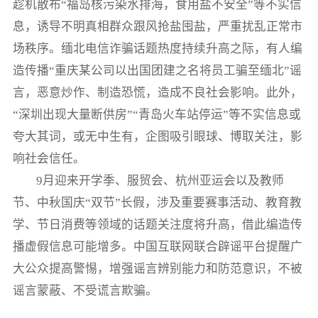
趁机散布“福岛核污染水排海，食用盐不安全”等不实信
息，诱导不明真相群众跟风抢盐囤盐，严重扰乱正常市
场秩序。缅北电信诈骗话题热度持续升高之际，有人编
造传播“重庆某公司以出国团建之名将员工骗至缅北”谣
言，恶意炒作、制造恐慌，造成不良社会影响。此外，
“深圳出现大量断供房”“青岛火车站停运”等不实信息或
夸大其词，或无中生有，企图吸引眼球、博取关注，影
响社会信任。
9月迎来开学季、服贸会、杭州亚运会以及教师
节、中秋国庆“双节”长假，涉及重要赛事活动、教育教
学、节日消费等领域的话题关注度将升高，借此编造传
播虚假信息可能增多。中国互联网联合辟谣平台提醒广
大公众提高警惕，增强谣言辨别能力和防范意识，不被
谣言蒙蔽、不受谎言欺骗。