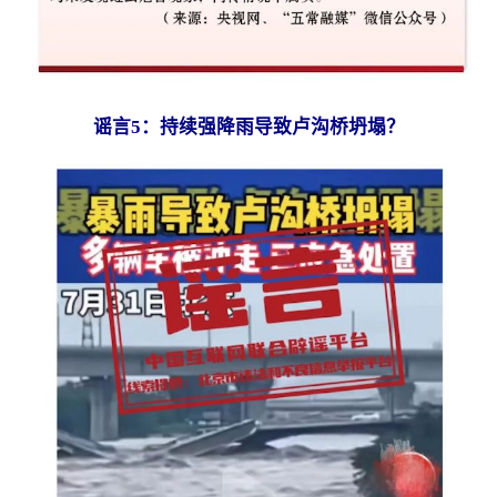
谣言5：持续强降雨导致卢沟桥坍塌？