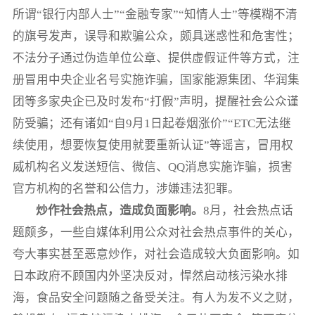
所谓“银行内部人士”“金融专家”“知情人士”等模糊不清
的旗号发声，误导和欺骗公众，颇具迷惑性和危害性；
不法分子通过伪造单位公章、提供虚假证件等方式，注
册冒用中央企业名号实施诈骗，国家能源集团、华润集
团等多家央企已及时发布“打假”声明，提醒社会公众谨
防受骗；还有诸如“自9月1日起卷烟涨价”“ETC无法继
续使用，想要恢复使用就要重新认证”等谣言，冒用权
威机构名义发送短信、微信、QQ消息实施诈骗，损害
官方机构的名誉和公信力，涉嫌违法犯罪。
炒作社会热点，造成负面影响。
8月，社会热点话
题颇多，一些自媒体利用公众对社会热点事件的关心，
夸大事实甚至恶意炒作，对社会造成较大负面影响。如
日本政府不顾国内外坚决反对，悍然启动核污染水排
海，食品安全问题随之备受关注。有人为发不义之财，