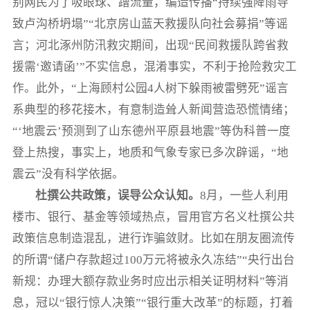
别网民为了吸眼球、蹭流量，编造传播“持续强降雨导
致卢沟桥坍塌”“北京房山蓝天救援队向社会募捐”等谣
言；河北涿州防汛救灾期间，出现“民间救援队跨省救
援需‘邀请函’”不实信息，混淆事实，不利于抢险救灾工
作。此外，“上海顾村公园4人树下躲雨被雷劈死”谣言
系典型的移花接木，有意制造耸人新闻营造恐慌情绪；
“‘地震云’预测到了山东德州平原县地震”等伪科普一度
登上热搜，事实上，地质和气象专家已多次辟谣，“地
震云”没有科学依据。
杜撰公共政策，误导公众认知。
8月，一些人利用
楼市、银行、基金等领域热点，冒用官方名义杜撰公共
政策信息制造混乱，进行诈骗敛财。比如在朋友圈流传
的所谓“储户存款超过100万元将被永久冻结”“央行出台
新规：办理大额存款业务时应出示相关证明材料”等消
息，冠以“银行惊人决策”“银行重大改革”的标题，打着