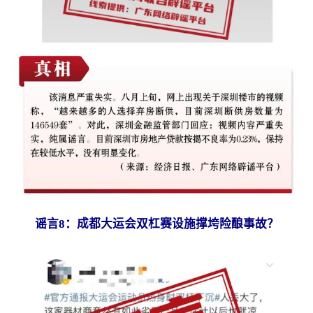
谣言8：成都大运会双杠赛设施撑垮险酿事故？