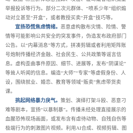
举报投诉等行为。部分二次元群体、“喷系少年”组织煽
动对立甚至“开盒”，或者教授买卖“开盒”技巧等。
宣扬恐慌焦虑情绪。
恶意虚构散布灾情、险情、警
情等可能影响公共安全的突发事件，伪造发布政府部门
公告。以“内幕消息”等方式，拼凑剪辑或者利用矩阵账
号炮制传播经济金融、社会民生、公共政策等谣言信
息。虚构歪曲事件原因、细节、进展等，发布“阴谋论”
等耸人听闻的信息。编造“大师”“专家”等虚假身份、人
设，围绕就业、婚恋、教育等领域“贩卖”焦虑带货卖
课。
挑起网络暴力戾气。
策划、演绎打架斗殴、恶意刁
难等剧本，宣扬“以暴制暴”。传播未经处理直接展示的
血腥恐怖现场画面，或发布含有虐待动物、自残自伤等
极端行为的刺激图片视频。利用AI合成、视频剪辑、图