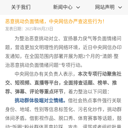
关于我们
新闻中心
网站声明


恶意挑动负面情绪，中央网信办严查这些行为！
发表日期：2025年09月23日
为整治恶意挑动对立、宣扬暴力戾气等负面情绪问
题，营造更加文明理性的网络环境，近日中央网信办印
发通知，在全国范围内部署开展为期2个月的“清朗·整
治恶意挑动负面情绪问题”专项行动。
中央网信办有关负责人表示，
本次专项行动聚焦社
交、短视频、直播等平台，全面排查话题、榜单、推
荐、弹幕、评论等重点环节
，着力整治以下问题：
挑动群体极端对立情绪。
借社会热点事件强行关联
身份、地域、性别等信息标签化、污名化炒作，挑动群
体间矛盾。借影视作品、脱口秀、体育赛事等话题，鼓
动“饭圈”粉丝群体恶意拉踩、攻击、谩骂或者组织批量