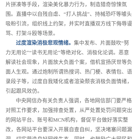
片拼凑等手段，渲染美化暴力行为，制造猎奇惊悚氛
围。直播中以自残自虐、“打人挑战”、持械恐吓等噱头
吸粉引流，组织线上约架，并实时直播双方线下侮辱谩
骂、打架斗殴等场景。
过度渲染消极悲观情绪。
集中发布、片面鼓吹“努
力无用论”“读书无用论”等绝对化、消极化论调。恶意
解读社会现象，片面放大负面个案，借机宣扬厌世等负
面人生观。通过炮制所谓热搜词、热门梗、表情包、语
录段子等，过度自我矮化或者渲染颓丧消极负面情绪，
引起跟风效仿。
中央网信办有关负责人强调，各地网信部门要严格
对照工作要求，加强排查处置，从严处置处罚问题突出
的网站平台、账号和MCN机构，督促平台做好落实整
改，各网站平台要深入开展自查自纠，坚决堵塞问题漏