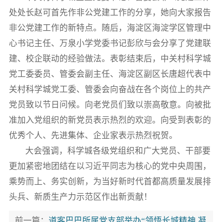
处处长赵可首先作非公党建工作的分享，她向大家报告
非公党建工作的新特点。随后，海淀区海淀学区管理中
心书记主任、万泉小学党委书记彭欣与会分享了党建联
建、校企联动的经验做法。表彰结束后，中关村科学城
党工委委员、管委会副主任、海淀区副区长唐超代表中
关村科学城党工委、管委会向奋战在各个岗位上的共产
党员致以节日问候。向老党员们致以崇高敬意。向被批
准加入党组织的新党员表示热烈的欢迎。向受到表彰的
优秀个人、先进集体、企业家表示热烈祝贺。
大会强调，科学城各级党组织和广大党员、干部要
更加紧密地团结在以习近平同志为核心的党中央周围，
乘势而上、务实创新，为当好新时代首都高质量发展排
头兵、新质生产力示范区作出新贡献！
前一篇：
道客巴巴所属党支部举办“领悟长城精神 凝