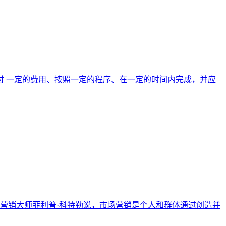
 一定的费用、按照一定的程序、在一定的时间内完成，并应
系。营销大师菲利普·科特勒说，市场营销是个人和群体通过创造并