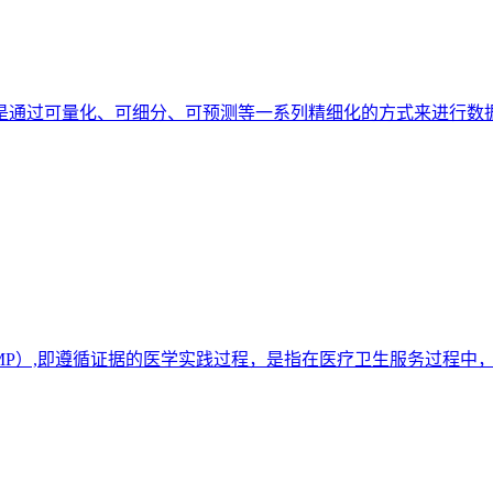
是通过可量化、可细分、可预测等一系列精细化的方式来进行数
epractice,EBMP）,即遵循证据的医学实践过程，是指在医疗卫