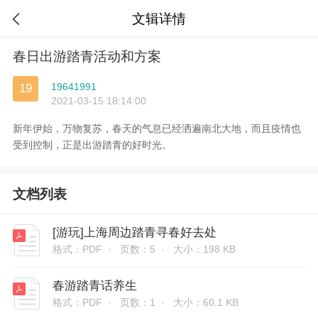
文辑详情

春日出游踏青活动和方案
19641991
19
2021-03-15 18:14:00
新年伊始，万物复苏，春天的气息已经洒遍南北大地，而且疫情也
受到控制，正是出游踏青的好时光。
文档列表
[游玩]上海周边踏青寻春好去处
格式：PDF ·
页数：5 ·
大小：198 KB
春游踏青话养生
格式：PDF ·
页数：1 ·
大小：60.1 KB