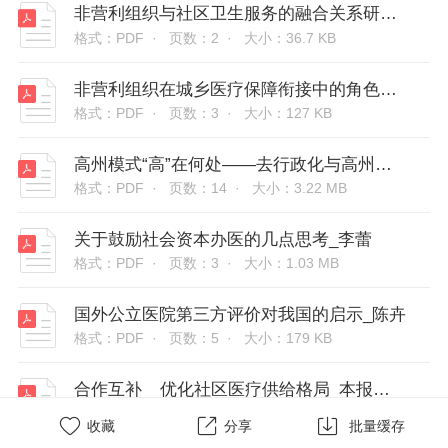
非营利组织与社区卫生服务的融合关系研究_张莹
格式：PDF ·
页数：2 ·
大小：36.7 KB
非营利组织在城乡医疗保障衔接中的角色定位_钟起万
格式：PDF ·
页数：3 ·
大小：127 KB
高州模式“高”在何处——去行政化与高州模式的可复制性_中国经济体制改革研究会公共政策研究中心医改课题组
格式：PDF ·
页数：14 ·
大小：3.22 MB
关于鼓励社会资本办医的几点思考_李蕾
格式：PDF ·
页数：3 ·
大小：1.03 MB
国外公立医院第三方评价对我国的启示_陈卉
格式：PDF ·
页数：5 ·
大小：179 KB
合作互补__优化社区医疗供给格局_本报记者__闫勇
格式：PDF ·
页数：2 ·
大小：55.9 KB



收藏
分享
批量缓存